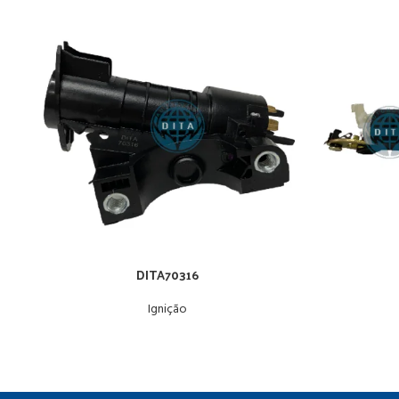
DITA70316
Ignição