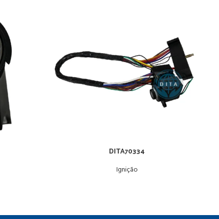
DITA70334
Ignição