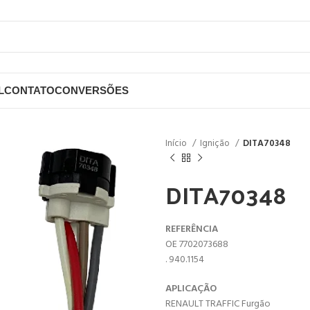
L
CONTATO
CONVERSÕES
Início
Ignição
DITA70348
DITA70348
REFERÊNCIA
OE 7702073688
. 940.1154
APLICAÇÃO
RENAULT TRAFFIC Furgão