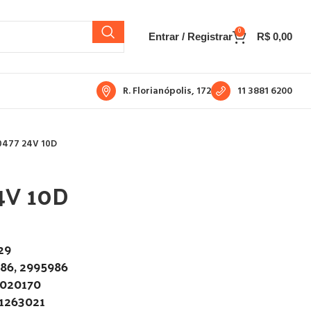
0
Entrar / Registrar
R$
0,00
R. Florianópolis, 172
11 3881 6200
0477 24V 10D
4V 10D
29
86, 2995986
020170
1263021