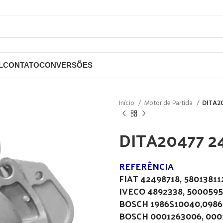
L
CONTATO
CONVERSÕES
Início
Motor de Partida
DITA2
DITA20477 2
REFERÊNCIA
FIAT 42498718, 58013811
IVECO 4892338, 5000595
BOSCH 1986S10040,0986
BOSCH 0001263006, 000