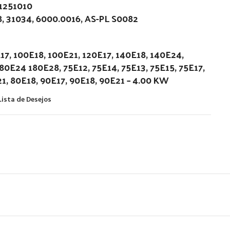
1251010
, 31034, 6000.0016, AS-PL S0082
 100E18, 100E21, 120E17, 140E18, 140E24,
80E24 180E28, 75E12, 75E14, 75E13, 75E15, 75E17,
21, 80E18, 90E17, 90E18, 90E21 – 4.00 KW
Lista de Desejos