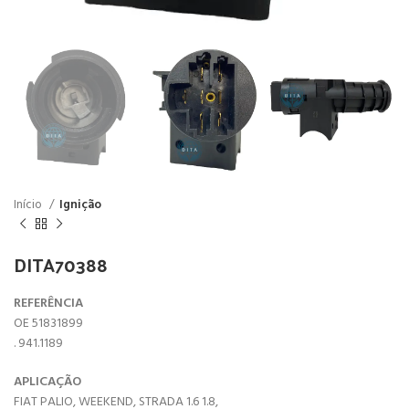
Início
Ignição
DITA70388
REFERÊNCIA
OE 51831899
. 941.1189
APLICAÇÃO
FIAT PALIO, WEEKEND, STRADA 1.6 1.8,